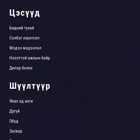
Цэсүүд
Бидний тухай
Сэлбэг хэрэгсэл
Мэдээ мэдээлэл
Нээлттэй ажлын байр
Дилэр болох
Шүүлтүүр
Явах эд анги
Дугуй
Обуд
Засвар