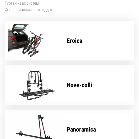
Түргэн хаах систем
Хоосон явахдаа эвхэгддэг
Eroica
Nove-colli
Panoramica