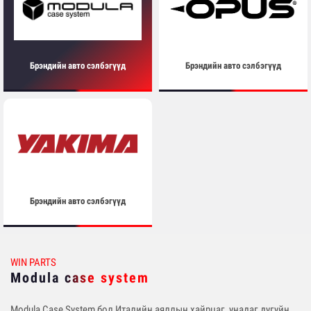
Брэндийн авто сэлбэгүүд
Брэндийн авто сэлбэгүүд
Брэндийн авто сэлбэгүүд
WIN PARTS
Modula case system
Modula Case System бол Италийн аяллын хайрцаг, унадаг дугуйн