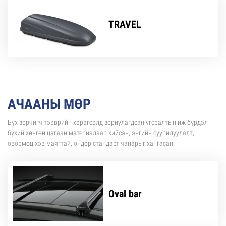
TRAVEL
АЧААНЫ МӨР
Бүх зорчигч тээврийн хэрэгсэлд зориулагдсан угсралтын иж бүрдэл
бүхий хөнгөн цагаан материалаар хийсэн, энгийн суурилуулалт,
өвөрмөц хэв маягтай, өндөр стандарт чанарыг хангасан.
Oval bar