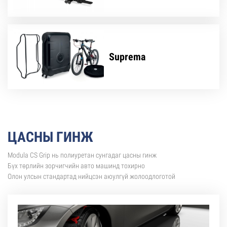
Suprema
ЦАСНЫ ГИНЖ
Modula CS Grip нь полиуретан сунгадаг цасны гинж
Бүх төрлийн зорчигчийн авто машинд тохирно
Олон улсын стандартад нийцсэн аюулгүй жолоодлоготой