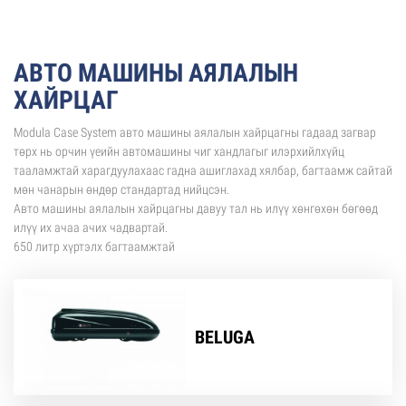
АВТО МАШИНЫ АЯЛАЛЫН
ХАЙРЦАГ
Modula Case System авто машины аялалын хайрцагны гадаад загвар
төрх нь орчин үеийн автомашины чиг хандлагыг илэрхийлхүйц
тааламжтай харагдуулахаас гадна ашиглахад хялбар, багтаамж сайтай
мөн чанарын өндөр стандартад нийцсэн.
Авто машины аялалын хайрцагны давуу тал нь илүү хөнгөхөн бөгөөд
илүү их ачаа ачих чадвартай.
650 литр хүртэлх багтаамжтай
BELUGA