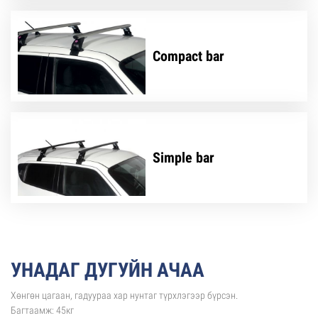
Compact bar
Simple bar
УНАДАГ ДУГУЙН АЧАА
Хөнгөн цагаан, гадуураа хар нунтаг түрхлэгээр бүрсэн.
Багтаамж: 45кг