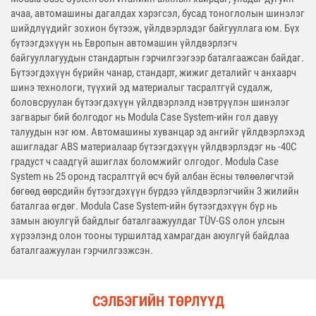
ачаа, автомашины дагалдах хэрэгсэл, бусад тоноглолын шинэлэг
шийдлүүдийг зохион бүтээж, үйлдвэрлэдэг байгууллага юм. Бүх
бүтээгдэхүүн нь Европын автомашин үйлдвэрлэгч
байгууллагуудын стандартын гэрчилгээгээр баталгаажсан байдаг.
Бүтээгдэхүүн бүрийн чанар, стандарт, жижиг деталийг ч анхаарч
шинэ технологи, түүхий эд материалыг тасралтгүй судалж,
боловсруулан бүтээгдэхүүн үйлдвэрлэлд нэвтрүүлэн шинэлэг
загварыг бий болгодог нь Modula Case System-ийн гол давуу
талуудын нэг юм. Автомашины хуванцар эд ангийг үйлдвэрлэхэд
ашигладаг ABS материалаар бүтээгдэхүүн үйлдвэрлэдэг нь -40С
градуст ч саадгүй ашиглах боломжийг олгодог. Modula Case
System нь 25 оронд тасралтгүй өсч буй албан ёсны төлөөлөгчтэй
бөгөөд өөрсдийн бүтээгдэхүүн бүрдээ үйлдвэрлэгчийн 3 жилийн
баталгаа өгдөг. Modula Case System-ийн бүтээгдэхүүн бүр нь
замын аюулгүй байдлыг баталгаажуулдаг TÜV-GS олон улсын
хүрээлэнд олон тооны туршилтад хамрагдан аюулгүй байдлаа
баталгаажуулан гэрчилгээжсэн.
СЭЛБЭГИЙН ТӨРЛҮҮД