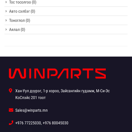
Тос тосолгоо
(0)
Авто сэлбэг
(0)
Тоноглол
(0)
Аялал
(0)
Хан-Уул дүүрэг, 1-р хороо, Зайсангийн гудамж, М-Си-Эс
КоСпэйс 201 тоот
Sales@winparts.mn
+976 77225030, +976 80045030