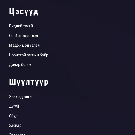
Цэсүүд
Бидний тухай
Сэлбэг хэрэгсэл
Мэдээ мэдээлэл
Нээлттэй ажлын байр
Дилэр болох
Шүүлтүүр
Явах эд анги
Дугуй
Обуд
Засвар