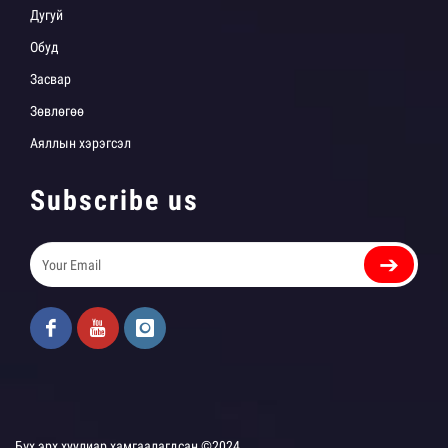
Дугуй
Обуд
Засвар
Зөвлөгөө
Аяллын хэрэгсэл
Subscribe us
➔
Бүх эрх хуулиар хамгаалагдсан ©2024