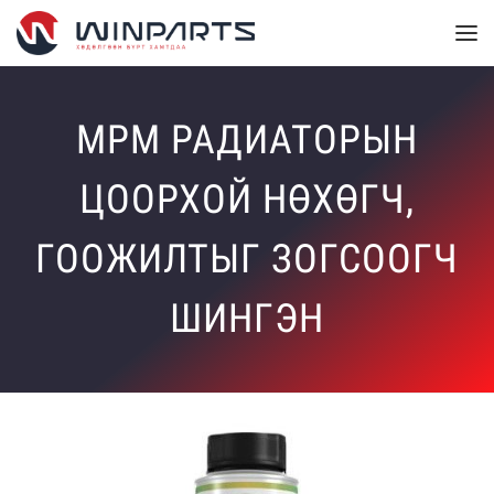
MPM РАДИАТОРЫН
ЦООРХОЙ НӨХӨГЧ,
ГООЖИЛТЫГ ЗОГСООГЧ
ШИНГЭН