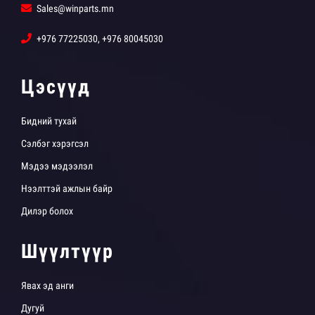
Sales@winparts.mn
+976 77225030, +976 80045030
Цэсүүд
Бидний тухай
Сэлбэг хэрэгсэл
Мэдээ мэдээлэл
Нээлттэй ажлын байр
Дилэр болох
Шүүлтүүр
Явах эд анги
Дугуй