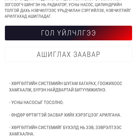
ЗОГСООГЧ ШИНГЭН НЬ РАДИАТОР, УСНЫ НАСОС, ЦИЛИНДРИЙН
ТОЛГОЙ ДАХЬ НЭВЧИЛТЭЭС УРЬДЧИЛАН СЭРГИЙЛЭХ, НЭВЧИЛТИЙГ
АРИЛГАХАД АШИГЛАДАГ.
ГОЛ ҮЙЛЧЛГЭЭ
АШИГЛАХ ЗААВАР
- ХӨРГӨЛТИЙН СИСТЕМИЙН ШУГАМ ХАГАРАХ, ГООЖИХООС
ХАМГААЛЖ, БҮРЭН НАЙДВАРТАЙ БИТҮҮМЖИЛНЭ.
- УСНЫ НАСОСЫГ ТОСОЛНО.
- ӨНДӨР ӨРТӨГТЭЙ ЗАСВАР ХИЙХ ХЭРЭГЦЭЭГ АРИЛГАНА.
- ХӨРГӨЛТИЙН СИСТЕМИЙГ БҮХЭЛД НЬ ЗЭВ, ЗЭВРЭЛТЭЭС
ХАМГААЛНА.