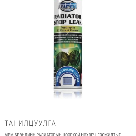
ТАНИЛЦУУЛГА
MPM БРЭНДИЙН РАДИАТОРЫН ЦООРХОЙ НӨХӨГЧ, ГООЖИЛТЫГ