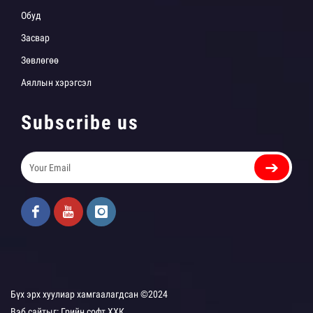
Обуд
Засвар
Зөвлөгөө
Аяллын хэрэгсэл
Subscribe us
➔
Бүх эрх хуулиар хамгаалагдсан ©2024
Вэб сайт
ыг:
Грийн софт ХХК