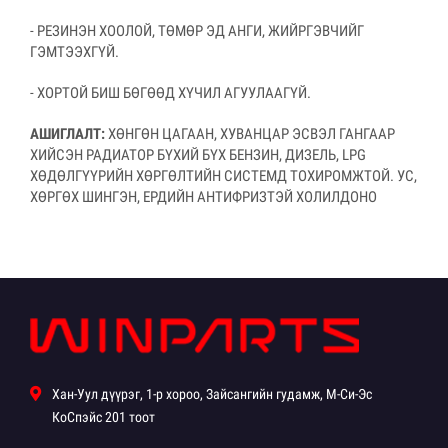
- РЕЗИНЭН ХООЛОЙ, ТӨМӨР ЭД АНГИ, ЖИЙРГЭВЧИЙГ
ГЭМТЭЭХГҮЙ.
- ХОРТОЙ БИШ БӨГӨӨД ХҮЧИЛ АГУУЛААГҮЙ.
АШИГЛАЛТ:
ХӨНГӨН ЦАГААН, ХУВАНЦАР ЭСВЭЛ ГАНГААР
ХИЙСЭН РАДИАТОР БҮХИЙ БҮХ БЕНЗИН, ДИЗЕЛЬ, LPG
ХӨДӨЛГҮҮРИЙН ХӨРГӨЛТИЙН СИСТЕМД ТОХИРОМЖТОЙ. УС,
ХӨРГӨХ ШИНГЭН, ЕРДИЙН АНТИФРИЗТЭЙ ХОЛИЛДОНО
Хан-Уул дүүрэг, 1-р хороо, Зайсангийн гудамж, М-Си-Эс
КоСпэйс 201 тоот